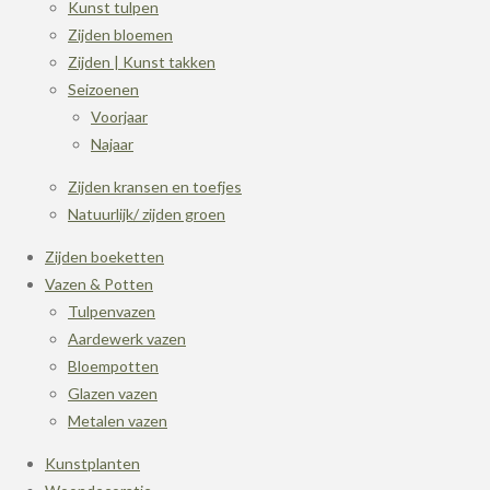
Kunst tulpen
Zijden bloemen
Zijden | Kunst takken
Seizoenen
Voorjaar
Najaar
Zijden kransen en toefjes
Natuurlijk/ zijden groen
Zijden boeketten
Vazen & Potten
Tulpenvazen
Aardewerk vazen
Bloempotten
Glazen vazen
Metalen vazen
Kunstplanten