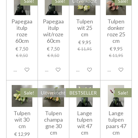
Sale!
Sale!
Uitverkocht
Sale!
Papegaa
Papegaa
Tulpen
Tulpen
itulp
itulp
wit 25
donker
roze
wit/roze
cm
roze 25
60cm
60cm
cm
€ 9,95
€ 7,50
€ 7,50
€ 9,95
€ 11,95
€ 9,50
€ 9,50
€ 11,95
In winkelwagen
In winkelwagen
Houd mij op de hoogte
In winkelwage
Sale!
Uitverkocht
BESTSELLER
Sale!
Tulpen
Tulpen
Lange
Lange
wit 30
champa
tulpen
tulpen
cm
gne 30
wit 47
paars 47
cm
cm
cm
€ 12,99