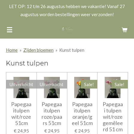
LET OP: 12 t/m 26 augustus hebben we vakantie! Vanaf 27
Ga
augustus worden bestellingen weer verzonden!
direct
naar
de
hoofdinhoud
Home
»
Zijden bloemen
»
Kunst tulpen
Kunst tulpen
Uitverkocht
Uitverkocht
Sale!
Sale!
Papegaa
Papegaa
Papegaa
Papegaa
itulpen
itulpen
itulpen
i tulpen
wit/roze
roze/paa
oranje/g
wit/roze
51cm
rs 51cm
eel 51cm
gemêlee
rd 51 cm
€ 24,95
€ 24,95
€ 24,95