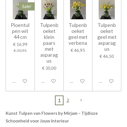
Sale!
Pioentul
Tulpenb
Tulpenb
Tulpenb
pen wit
oeket
oeket
oeket
44 cm
klein
geel met
geel met
paars
verbena
asparag
€ 16,99
met
us
€ 46,95
€ 20,95
asparag
€ 46,50
us
€ 30,00
In winkelwagen
In winkelwagen
In winkelwagen
In winkelwage
1
2
Kunst Tulpen van Flowers by Mirjam – Tijdloze
Schoonheid voor Jouw Interieur