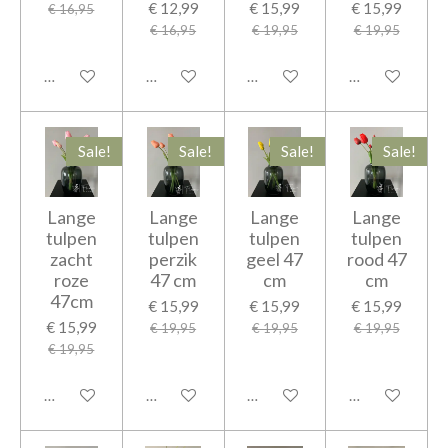
€ 12,99
€ 15,99
€ 15,99
€ 16,95
€ 16,95
€ 19,95
€ 19,95
In winkelwagen
Houd mij op de hoogte
In winkelwagen
In winkelwage
Sale!
Sale!
Sale!
Sale!
Lange
Lange
Lange
Lange
tulpen
tulpen
tulpen
tulpen
zacht
perzik
geel 47
rood 47
roze
47 cm
cm
cm
47cm
€ 15,99
€ 15,99
€ 15,99
€ 15,99
€ 19,95
€ 19,95
€ 19,95
€ 19,95
In winkelwagen
In winkelwagen
In winkelwagen
In winkelwage