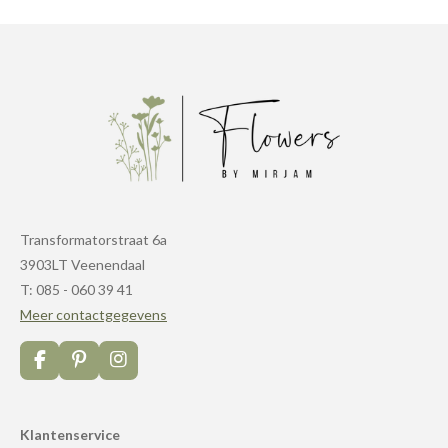
Transformatorstraat 6a
3903LT Veenendaal
T: 085 - 060 39 41
Meer contactgegevens
F
P
I
a
i
n
c
n
s
e
t
t
Klantenservice
b
e
a