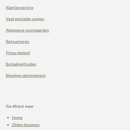
o
r
g
Klantenservice
o
e
r
k
s
a
t
m
Veel gestelde vragen
Algemene voorwaarden
Retourneren
Privacybeleid
Betaalmethoden
Bloemen abonnement
Ga direct naar
Home
Zijden bloemen