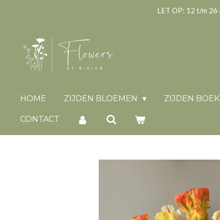
LET OP: 12 t/m 26 
Ga
direct
naar
de
hoofdinhoud
HOME
ZIJDEN BLOEMEN
ZIJDEN BOE
CONTACT