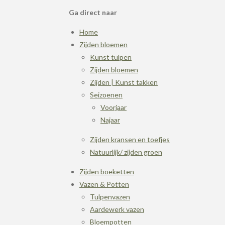
Ga direct naar
Home
Zijden bloemen
Kunst tulpen
Zijden bloemen
Zijden | Kunst takken
Seizoenen
Voorjaar
Najaar
Zijden kransen en toefjes
Natuurlijk/ zijden groen
Zijden boeketten
Vazen & Potten
Tulpenvazen
Aardewerk vazen
Bloempotten