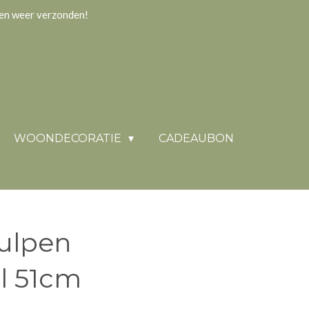
gen weer verzonden!
WOONDECORATIE
CADEAUBON
ulpen
l 51cm