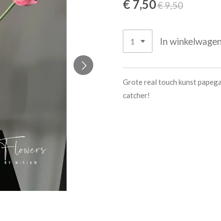
€ 7,50
€ 9,50
In winkelwage
Grote real touch kunst papega
catcher!