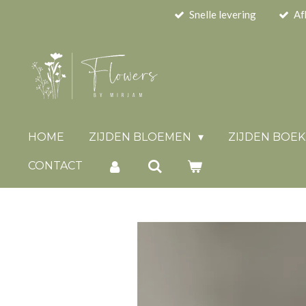
Snelle levering
Af
Ga
direct
naar
de
hoofdinhoud
HOME
ZIJDEN BLOEMEN
ZIJDEN BOE
CONTACT