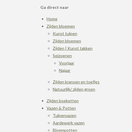
Ga direct naar
Home
Zijden bloemen
Kunst tulpen
Zijden bloemen
Zijden | Kunst takken
Seizoenen
Voorjaar
Najaar
Zijden kransen en toefjes
Natuurlijk/ zijden groen
Zijden boeketten
Vazen & Potten
Tulpenvazen
Aardewerk vazen
Bloempotten