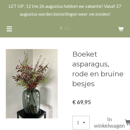
LET OP: 12 t/m 26 augustus hebben we vakantie! Vanaf 27
Ga
augustus worden bestellingen weer verzonden!
direct
naar
de
hoofdinhoud
Boeket
asparagus,
rode en bruine
besjes
€ 69,95
In
winkelwagen