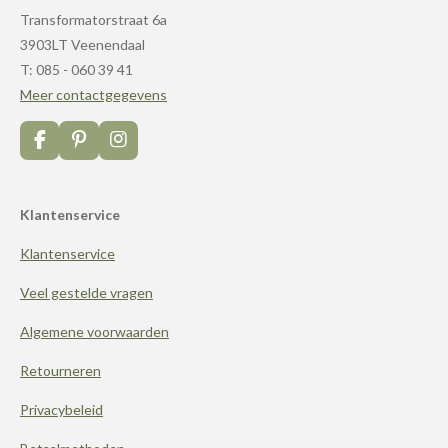
Transformatorstraat 6a
3903LT Veenendaal
T: 085 - 060 39 41
Meer contactgegevens
F
P
I
a
i
n
c
n
s
e
t
t
Klantenservice
b
e
a
o
r
g
Klantenservice
o
e
r
k
s
a
t
m
Veel gestelde vragen
Algemene voorwaarden
Retourneren
Privacybeleid