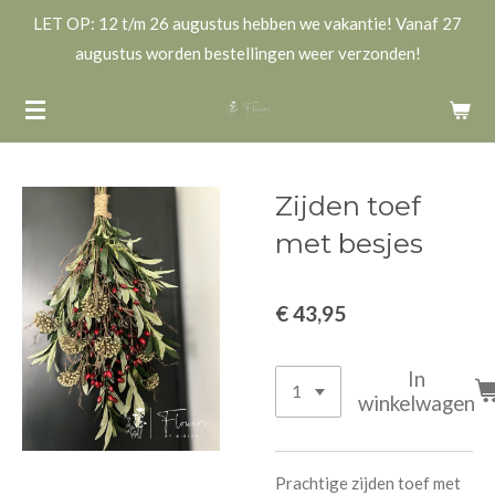
LET OP: 12 t/m 26 augustus hebben we vakantie! Vanaf 27
Ga
augustus worden bestellingen weer verzonden!
direct
naar
de
hoofdinhoud
Zijden toef
met besjes
€ 43,95
In
winkelwagen
Prachtige zijden toef met