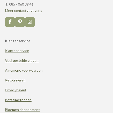
T: 085 - 060 39 41
Meer contactgegevens
F
P
I
a
i
n
c
n
s
e
t
t
Klantenservice
b
e
a
o
r
g
Klantenservice
o
e
r
k
s
a
t
m
Veel gestelde vragen
Algemene voorwaarden
Retourneren
Privacybeleid
Betaalmethoden
Bloemen abonnement