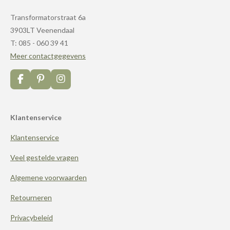
Transformatorstraat 6a
3903LT Veenendaal
T: 085 - 060 39 41
Meer contactgegevens
F
P
I
a
i
n
c
n
s
e
t
t
Klantenservice
b
e
a
o
r
g
Klantenservice
o
e
r
k
s
a
t
m
Veel gestelde vragen
Algemene voorwaarden
Retourneren
Privacybeleid