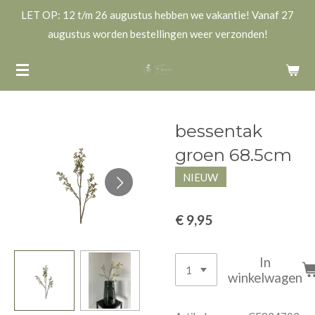
LET OP: 12 t/m 26 augustus hebben we vakantie! Vanaf 27
Ga
augustus worden bestellingen weer verzonden!
direct
naar
de
hoofdinhoud
bessentak
groen 68.5cm
NIEUW
€ 9,95
In
winkelwagen