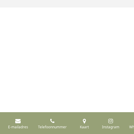
E-mailadres
Telefoonnummer
Kaart
Instagram
Wh