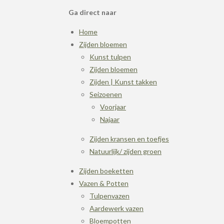
Ga direct naar
Home
Zijden bloemen
Kunst tulpen
Zijden bloemen
Zijden | Kunst takken
Seizoenen
Voorjaar
Najaar
Zijden kransen en toefjes
Natuurlijk/ zijden groen
Zijden boeketten
Vazen & Potten
Tulpenvazen
Aardewerk vazen
Bloempotten