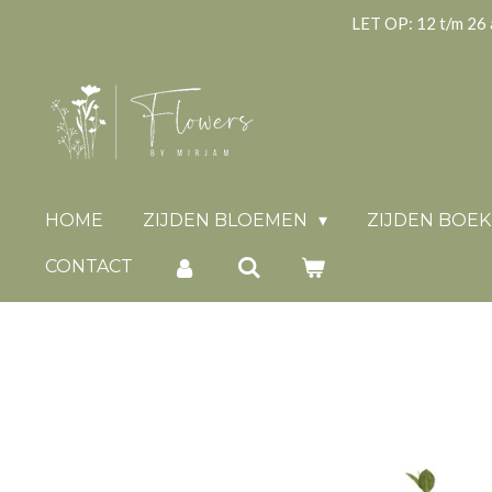
LET OP: 12 t/m 26 
Ga
direct
naar
de
hoofdinhoud
HOME
ZIJDEN BLOEMEN
ZIJDEN BOE
CONTACT