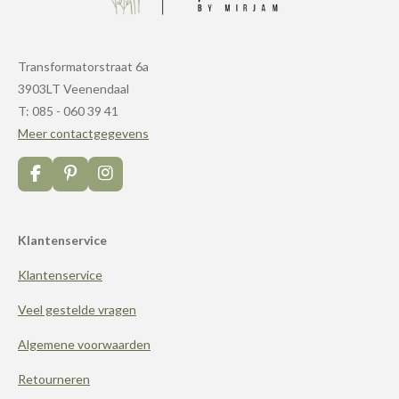
Transformatorstraat 6a
3903LT Veenendaal
T: 085 - 060 39 41
Meer contactgegevens
F
P
I
a
i
n
c
n
s
e
t
t
Klantenservice
b
e
a
o
r
g
Klantenservice
o
e
r
k
s
a
t
m
Veel gestelde vragen
Algemene voorwaarden
Retourneren