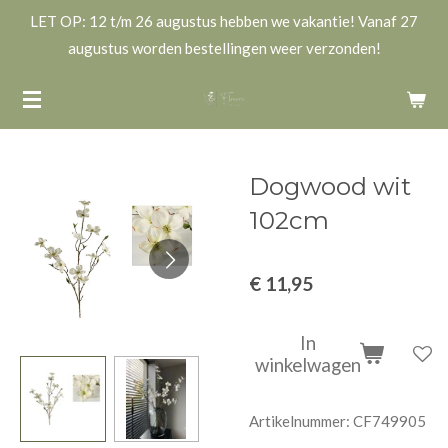
LET OP: 12 t/m 26 augustus hebben we vakantie! Vanaf 27
Ga
augustus worden bestellingen weer verzonden!
direct
naar
de
hoofdinhoud
Dogwood wit
102cm
€ 11,95
In
winkelwagen
Artikelnummer:
CF749905