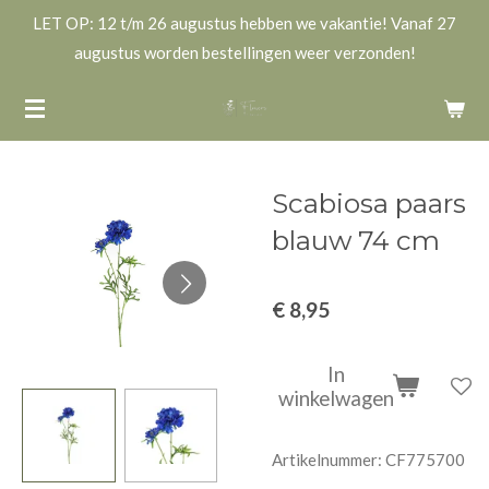
LET OP: 12 t/m 26 augustus hebben we vakantie! Vanaf 27
Ga
augustus worden bestellingen weer verzonden!
direct
naar
de
hoofdinhoud
Scabiosa paars
blauw 74 cm
€ 8,95
In
winkelwagen
Artikelnummer:
CF775700