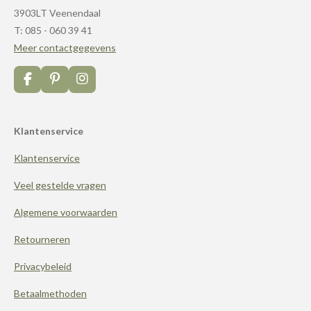
3903LT Veenendaal
T: 085 - 060 39 41
Meer contactgegevens
F
P
I
a
i
n
c
n
s
e
t
t
Klantenservice
b
e
a
o
r
g
Klantenservice
o
e
r
k
s
a
t
m
Veel gestelde vragen
Algemene voorwaarden
Retourneren
Privacybeleid
Betaalmethoden