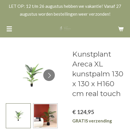
LET OP: 12 t/m 26 augustus hebben we vakantie! Vanaf 27
Ga
augustus worden bestellingen weer verzonden!
direct
naar
de
hoofdinhoud
Kunstplant
Areca XL
kunstpalm 130
x 130 x H160
cm real touch
€ 124,95
GRATIS verzending