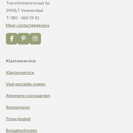
Transformatorstraat 6a
3903LT Veenendaal
T: 085 - 060 39 41
Meer contactgegevens
F
P
I
a
i
n
c
n
s
e
t
t
Klantenservice
b
e
a
o
r
g
Klantenservice
o
e
r
k
s
a
t
m
Veel gestelde vragen
Algemene voorwaarden
Retourneren
Privacybeleid
Betaalmethoden