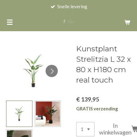
Snelle levering
Ga
direct
naar
de
hoofdinhoud
Kunstplant
Strelitzia L 32 x
80 x H180 cm
real touch
€ 139,95
GRATIS verzending
In
winkelwagen