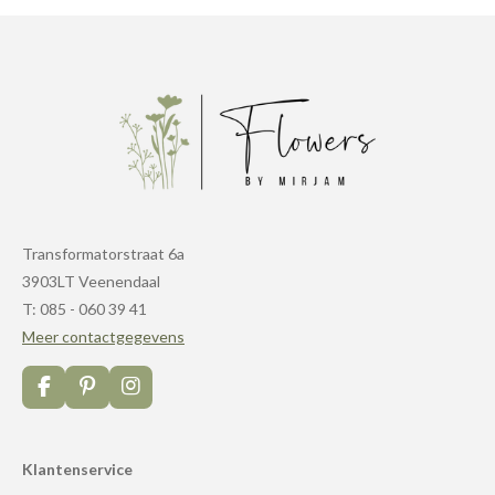
Transformatorstraat 6a
3903LT Veenendaal
T: 085 - 060 39 41
Meer contactgegevens
F
P
I
a
i
n
c
n
s
e
t
t
Klantenservice
b
e
a
o
r
g