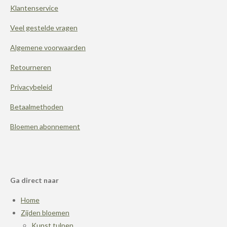
Klantenservice
o
e
r
k
s
a
t
m
Veel gestelde vragen
Algemene voorwaarden
Retourneren
Privacybeleid
Betaalmethoden
Bloemen abonnement
Ga direct naar
Home
Zijden bloemen
Kunst tulpen