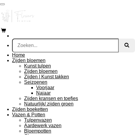
Ga
direct
naar
de
hoofdinhoud
Home
Zijden bloemen
Kunst tulpen
Zijden bloemen
Zijden | Kunst takken
Seizoenen
Voorjaar
Najaar
Zijden kransen en toefjes
Natuurlijk/ zijden groen
Zijden boeketten
Vazen & Potten
Tulpenvazen
Aardewerk vazen
Bloempotten