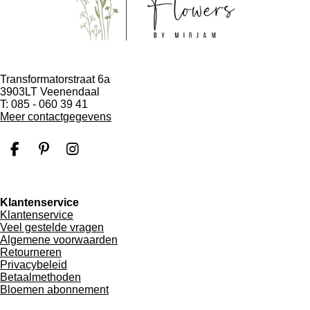
Transformatorstraat 6a
3903LT Veenendaal
T: 085 - 060 39 41
Meer contactgegevens
F
P
I
a
i
n
c
n
s
e
t
t
Klantenservice
b
e
a
Klantenservice
o
r
g
Veel gestelde vragen
o
e
r
Algemene voorwaarden
k
s
a
Retourneren
t
m
Privacybeleid
Betaalmethoden
Bloemen abonnement