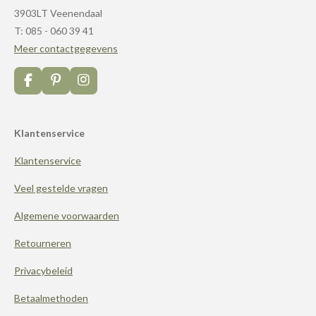
3903LT Veenendaal
T: 085 - 060 39 41
Meer contactgegevens
F
P
I
a
i
n
c
n
s
e
t
t
Klantenservice
b
e
a
o
r
g
Klantenservice
o
e
r
k
s
a
t
m
Veel gestelde vragen
Algemene voorwaarden
Retourneren
Privacybeleid
Betaalmethoden