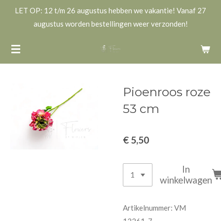
LET OP: 12 t/m 26 augustus hebben we vakantie! Vanaf 27
Ga
augustus worden bestellingen weer verzonden!
direct
naar
de
hoofdinhoud
Pioenroos roze
53 cm
€ 5,50
In
winkelwagen
Artikelnummer:
VM
13261-7