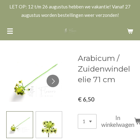
LET OP: 12 t/m 26 augustus hebben we vakantie! Vanaf 27
Ga
augustus worden bestellingen weer verzonden!
direct
naar
de
hoofdinhoud
Arabicum /
Zuidenwindel
elie 71 cm
€ 6,50
In
winkelwagen