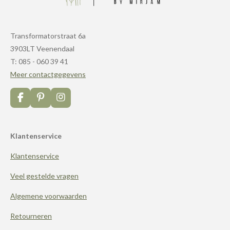
Transformatorstraat 6a
3903LT Veenendaal
T: 085 - 060 39 41
Meer contactgegevens
F
P
I
a
i
n
c
n
s
e
t
t
Klantenservice
b
e
a
o
r
g
Klantenservice
o
e
r
k
s
a
t
m
Veel gestelde vragen
Algemene voorwaarden
Retourneren