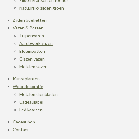
Zijden kransen en toefjes
Natuurlijk/ zijden groen
Zijden boeketten
Vazen & Potten
Tulpenvazen
Aardewerk vazen
Bloempotten
Glazen vazen
Metalen vazen
Kunstplanten
Woondecoratie
Metalen dienbladen
Cadeaulabel
Led kaarsen
Cadeaubon
Contact