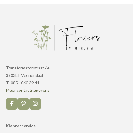
Transformatorstraat 6a
3903LT Veenendaal
T: 085 - 060 39 41
Meer contactgegevens
F
P
I
a
i
n
c
n
s
e
t
t
Klantenservice
b
e
a
o
r
g