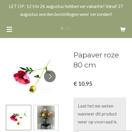
LET OP: 12 t/m 26 augustus hebben we vakantie! Vanaf 27
Ga
augustus worden bestellingen weer verzonden!
direct
naar
de
hoofdinhoud
Papaver roze
80 cm
€ 10,95
Laat het me weten
wanneer dit product
weer op voorraad is.