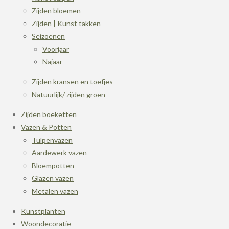
Zijden bloemen
Zijden | Kunst takken
Seizoenen
Voorjaar
Najaar
Zijden kransen en toefjes
Natuurlijk/ zijden groen
Zijden boeketten
Vazen & Potten
Tulpenvazen
Aardewerk vazen
Bloempotten
Glazen vazen
Metalen vazen
Kunstplanten
Woondecoratie