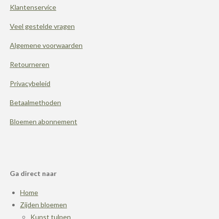
Klantenservice
o
e
r
k
s
a
t
m
Veel gestelde vragen
Algemene voorwaarden
Retourneren
Privacybeleid
Betaalmethoden
Bloemen abonnement
Ga direct naar
Home
Zijden bloemen
Kunst tulpen