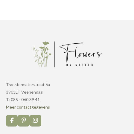
Transformatorstraat 6a
3903LT Veenendaal
T: 085 - 060 39 41
Meer contactgegevens
F
P
I
a
i
n
c
n
s