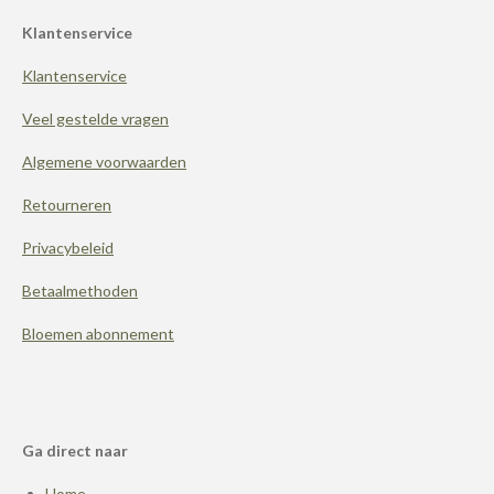
e
t
t
Klantenservice
b
e
a
o
r
g
Klantenservice
o
e
r
k
s
a
t
m
Veel gestelde vragen
Algemene voorwaarden
Retourneren
Privacybeleid
Betaalmethoden
Bloemen abonnement
Ga direct naar
Home