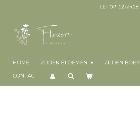
LET OP: 12 t/m 26 
Ga
direct
naar
de
hoofdinhoud
HOME
ZIJDEN BLOEMEN
ZIJDEN BOE
CONTACT