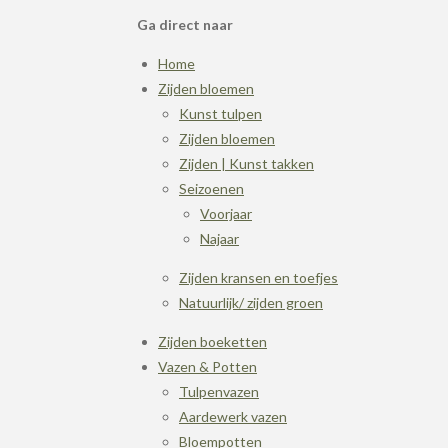
Ga direct naar
Home
Zijden bloemen
Kunst tulpen
Zijden bloemen
Zijden | Kunst takken
Seizoenen
Voorjaar
Najaar
Zijden kransen en toefjes
Natuurlijk/ zijden groen
Zijden boeketten
Vazen & Potten
Tulpenvazen
Aardewerk vazen
Bloempotten