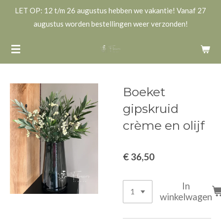
LET OP: 12 t/m 26 augustus hebben we vakantie! Vanaf 27
Ga
augustus worden bestellingen weer verzonden!
direct
naar
de
hoofdinhoud
Boeket
gipskruid
crème en olijf
€ 36,50
In
winkelwagen