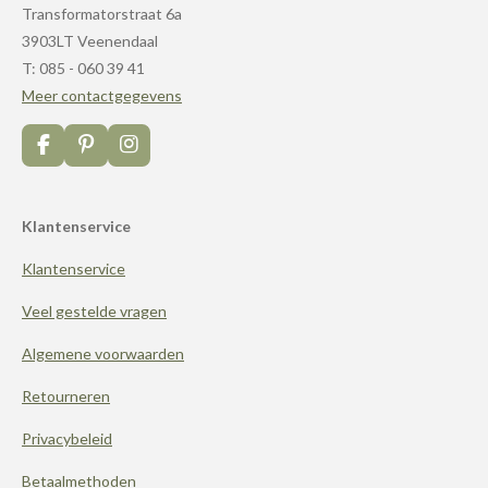
Transformatorstraat 6a
3903LT Veenendaal
T: 085 - 060 39 41
Meer contactgegevens
F
P
I
a
i
n
c
n
s
e
t
t
Klantenservice
b
e
a
o
r
g
Klantenservice
o
e
r
k
s
a
t
m
Veel gestelde vragen
Algemene voorwaarden
Retourneren
Privacybeleid
Betaalmethoden