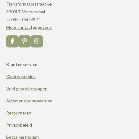
Transformatorstraat 6a
3903LT Veenendaal
T: 085 - 060 39 41
Meer contactgegevens
F
P
I
a
i
n
c
n
s
e
t
t
Klantenservice
b
e
a
o
r
g
Klantenservice
o
e
r
k
s
a
t
m
Veel gestelde vragen
Algemene voorwaarden
Retourneren
Privacybeleid
Betaalmethoden