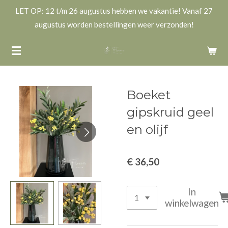
LET OP: 12 t/m 26 augustus hebben we vakantie! Vanaf 27
Ga
augustus worden bestellingen weer verzonden!
direct
naar
de
hoofdinhoud
Boeket
gipskruid geel
en olijf
€ 36,50
In
winkelwagen