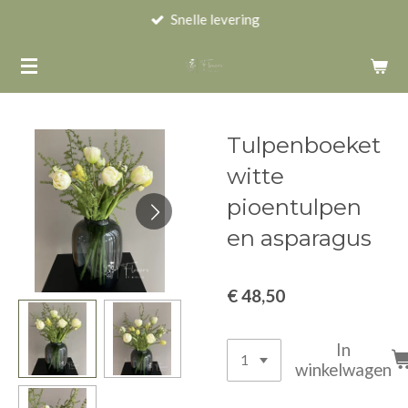
Snelle levering
Ga
direct
naar
de
hoofdinhoud
Tulpenboeket
witte
pioentulpen
en asparagus
€ 48,50
In
winkelwagen