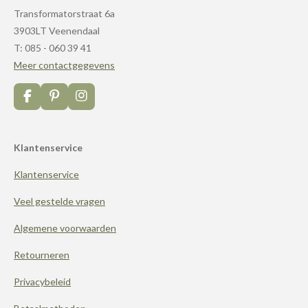
Transformatorstraat 6a
3903LT Veenendaal
T: 085 - 060 39 41
Meer contactgegevens
F
P
I
a
i
n
c
n
s
e
t
t
Klantenservice
b
e
a
o
r
g
Klantenservice
o
e
r
k
s
a
t
m
Veel gestelde vragen
Algemene voorwaarden
Retourneren
Privacybeleid