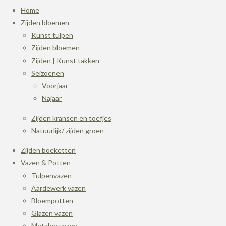
Home
Zijden bloemen
Kunst tulpen
Zijden bloemen
Zijden | Kunst takken
Seizoenen
Voorjaar
Najaar
Zijden kransen en toefjes
Natuurlijk/ zijden groen
Zijden boeketten
Vazen & Potten
Tulpenvazen
Aardewerk vazen
Bloempotten
Glazen vazen
Metalen vazen