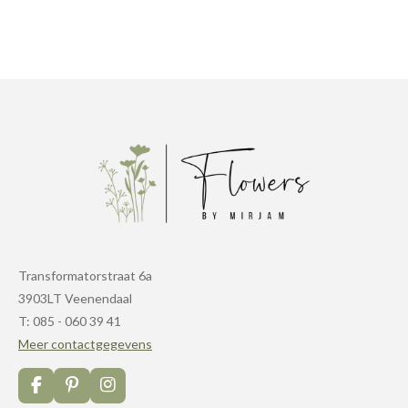
Transformatorstraat 6a
3903LT Veenendaal
T: 085 - 060 39 41
Meer contactgegevens
F
P
I