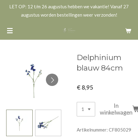
LET OP: 12 t/m 26 augustus hebben we vakantie! Vanaf 27
Ga
augustus worden bestellingen weer verzonden!
direct
naar
de
hoofdinhoud
Delphinium
blauw 84cm
€ 8,95
In
winkelwagen
Artikelnummer:
CF805029