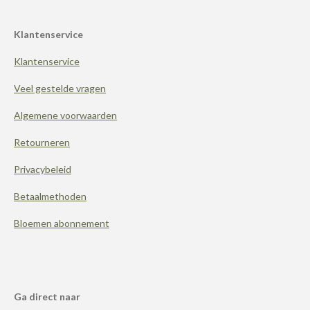
a
i
n
c
n
s
e
t
t
Klantenservice
b
e
a
o
r
g
Klantenservice
o
e
r
k
s
a
t
m
Veel gestelde vragen
Algemene voorwaarden
Retourneren
Privacybeleid
Betaalmethoden
Bloemen abonnement
Ga direct naar