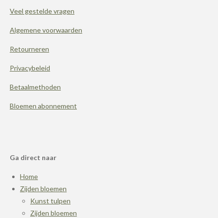
k
s
a
t
m
Veel gestelde vragen
Algemene voorwaarden
Retourneren
Privacybeleid
Betaalmethoden
Bloemen abonnement
Ga direct naar
Home
Zijden bloemen
Kunst tulpen
Zijden bloemen