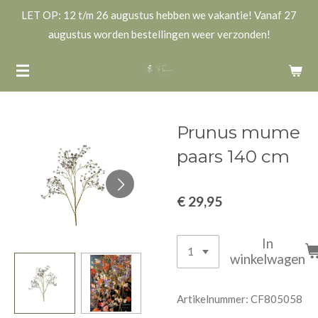
LET OP: 12 t/m 26 augustus hebben we vakantie! Vanaf 27
Ga
augustus worden bestellingen weer verzonden!
direct
naar
de
hoofdinhoud
Prunus mume
paars 140 cm
€ 29,95
In
winkelwagen
Artikelnummer:
CF805058