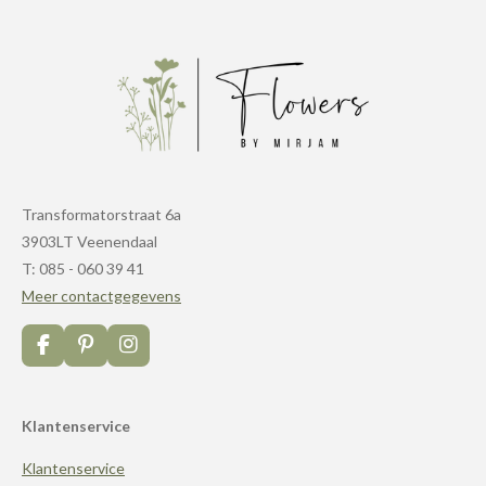
Transformatorstraat 6a
3903LT Veenendaal
T: 085 - 060 39 41
Meer contactgegevens
F
P
I
a
i
n
c
n
s
e
t
t
Klantenservice
b
e
a
o
r
g
Klantenservice
o
e
r