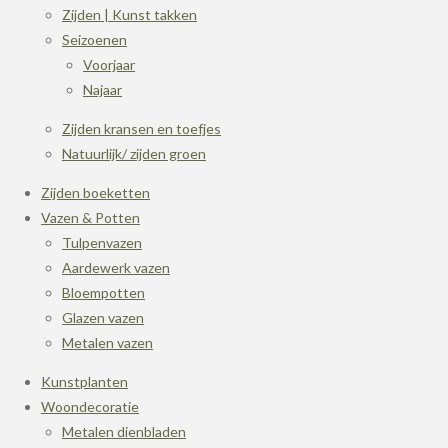
Zijden | Kunst takken
Seizoenen
Voorjaar
Najaar
Zijden kransen en toefjes
Natuurlijk/ zijden groen
Zijden boeketten
Vazen & Potten
Tulpenvazen
Aardewerk vazen
Bloempotten
Glazen vazen
Metalen vazen
Kunstplanten
Woondecoratie
Metalen dienbladen