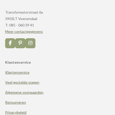
Transformatorstraat 6a
3903LT Veenendaal
T: 085 - 060 39 41
Meer contactgegevens
F
P
I
a
i
n
c
n
s
e
t
t
Klantenservice
b
e
a
o
r
g
Klantenservice
o
e
r
k
s
a
t
m
Veel gestelde vragen
Algemene voorwaarden
Retourneren
Privacybeleid