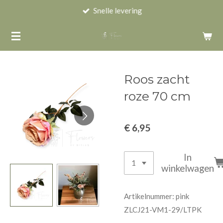
Snelle levering
Ga
direct
naar
de
hoofdinhoud
Roos zacht
roze 70 cm
€ 6,95
In
winkelwagen
Artikelnummer:
pink
ZLCJ21-VM1-29/LTPK